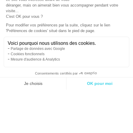
Horaires
Tarifs
Réserver
Activités
Compte
30 MIN
TONIC
Durée
Intensité