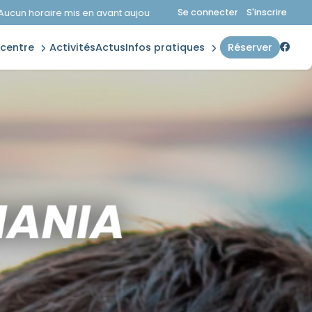
plannings
Se connecter
S'inscrire
en avant aujourd'hui.
Consultez la page horaires.
accès &
aquatique
contact
e centre
activités
actus
infos pratiques
réserver
forme
règles
MANIA