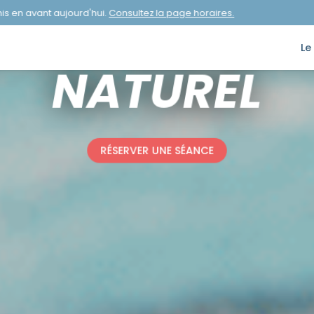
ACTIVITÉ BASIQUE
a page horaires.
Aucun horaire mis en avant
 SAVOIR NAG
l
NATUREL
RÉSERVER UNE SÉANCE