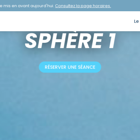
ACTIVITÉ BASIQUE
a page horaires.
Aucun horaire mis en avant
ON ADULTE I
l
SPHÈRE 1
RÉSERVER UNE SÉANCE